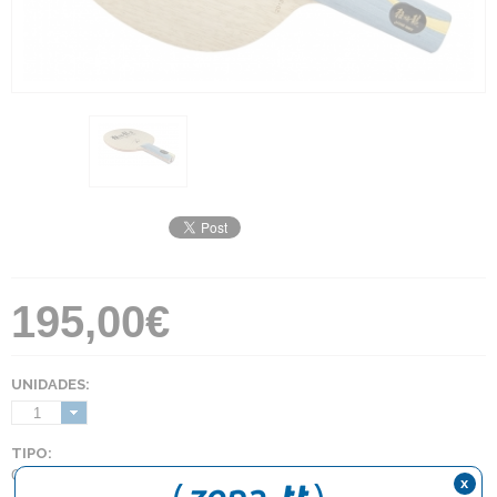
195,00€
UNIDADES:
1
TIPO:
OFF+
x