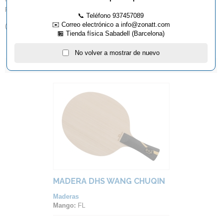
por el campeón del mundo , Ma Long.
📞 Teléfono 937457089
✉️ Correo electrónico a info@zonatt.com
( Esta madera solo se fabrica en mango cóncavo )
🏪 Tienda física Sabadell (Barcelona)
No volver a mostrar de nuevo
ARTÍCULOS QUE TE PUEDEN INTERESAR...
MADERA DHS WANG CHUQIN
Maderas
Mango:
FL