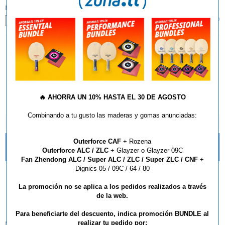
MANGO:
¿Qué tipo de mango debo elegir?
FL
NO DISPONIBLE
Este artículo estará disponible a partir del 01/04/2016
🔥
AHORRA UN 10% HASTA EL 30 DE AGOSTO
Combinando a tu gusto las maderas y gomas anunciadas:
DESCRIPCIÓN Y CARACTERÍSTICAS
Outerforce CAF
+ Rozena
¿QUÉ ESTILO DE MANGO DE RAQUETA DEBO
Outerforce ALC / ZLC
+ Glayzer o Glayzer 09C
ELEGIR?
Fan Zhendong ALC / Super ALC / ZLC / Super ZLC / CNF
+
Dignics 05 / 09C / 64 / 80
Madera DHS Hurricane
La promoción no se aplica a los pedidos realizados a través
Long 3
de la web.
Para beneficiarte del descuento, indica promoción BUNDLE al
realizar tu pedido por:
Madera de 7 capas, produce una gran potencia y de fácil manejo, usada