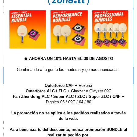
MANGO:
¿Qué tipo de mango debo elegir?
FL
AÑADIR AL CARRITO
🔥
AHORRA UN 10% HASTA EL 30 DE AGOSTO
DESCRIPCIÓN Y CARACTERÍSTICAS
Combinando a tu gusto las maderas y gomas anunciadas:
¿QUÉ ESTILO DE MANGO DE RAQUETA DEBO
ELEGIR?
Outerforce CAF
+ Rozena
Outerforce ALC / ZLC
+ Glayzer o Glayzer 09C
Madera DHS Hurricane
Fan Zhendong ALC / Super ALC / ZLC / Super ZLC / CNF
+
Dignics 05 / 09C / 64 / 80
King II
La promoción no se aplica a los pedidos realizados a través
de la web.
La madera es ligeramente más gruesa en comparación con la versión
clásica de 'Hurricane KING', proporciona mayor posibilidad de ataques de
Para beneficiarte del descuento, indica promoción BUNDLE al
gran alcance, sobre todo a una distancia de la mesa. La madera está
realizar tu pedido por: