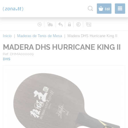
|
(0)
Inicio
|
Maderas de Tenis de Mesa
|
Madera DHS Hurricane King II
MADERA DHS HURRICANE KING II
Ref. DHMA000009
DHS