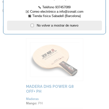
embalada en una caja de presentación exclusiva.
📞 Teléfono 937457089
( Esta madera solo se fabrica en mango cóncavo )
✉️ Correo electrónico a info@zonatt.com
🏪 Tienda física Sabadell (Barcelona)
No volver a mostrar de nuevo
ARTÍCULOS QUE TE PUEDEN INTERESAR...
MADERA DHS POWER G8
OFF+ PH
Maderas
Mango:
PH