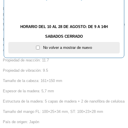
La nanofibra de celulosa, una fibra artificial de nanotecnología,
proporciona a esta madera una alta velocidad y una propiedad de baja
vibración. A la vez que permite realizar golpes potentes, la madera
también ofrece la sensación de un largo tiempo de permanencia gracias a
HORARIO DEL 10 AL 28 DE AGOSTO: DE 9 A 14H
su propiedad de baja vibración.
SABADOS CERRADO
El diseño general se inspiró en el juego orientado al ataque de Fan a un
ritmo rápido. En la empuñadura se utilizan líneas rectas para significar la
No volver a mostrar de nuevo
actitud de Fan Zhendong, cuyo objetivo es ir siempre hacia delante.
Propiedad de reacción: 11.7
Propiedad de vibración: 9.5
Tamaño de la cabeza: 161×150 mm
Espesor de la madera: 5,7 mm
Estructura de la madera: 5 capas de madera + 2 de nanofibra de celulosa
Tamaño del mango FL: 100×25×34 mm, ST: 100×23×28 mm
País de origen: Japón