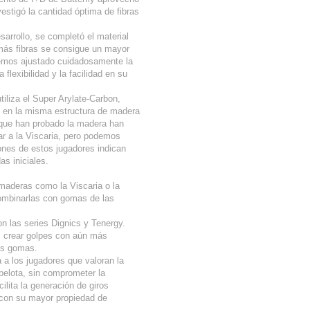
stigó la cantidad óptima de fibras
rrollo, se completó el material
er más fibras se consigue un mayor
emos ajustado cuidadosamente la
flexibilidad y la facilidad en su
iliza el Super Arylate-Carbon,
ial en la misma estructura de madera
s que han probado la madera han
r a la Viscaria, pero podemos
ones de estos jugadores indican
s iniciales.
 maderas como la Viscaria o la
ombinarlas con gomas de las
n las series Dignics y Tenergy.
s crear golpes con aún más
as gomas.
a los jugadores que valoran la
 pelota, sin comprometer la
ilita la generación de giros
, con su mayor propiedad de