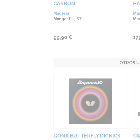
CARBON
HA
Maderas
Ma
Mango:
FL, ST
Ma
99,90 €
17
OTROS U
GOMA BUTTERFLY DIGNICS
CA