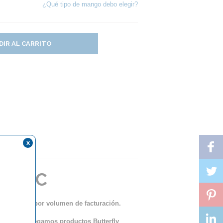
¿Qué tipo de mango debo elegir?
DIR AL CARRITO
x
?
ER ALC
ento lineal por volumen de facturación.
ue sólo entregamos productos Butterfly