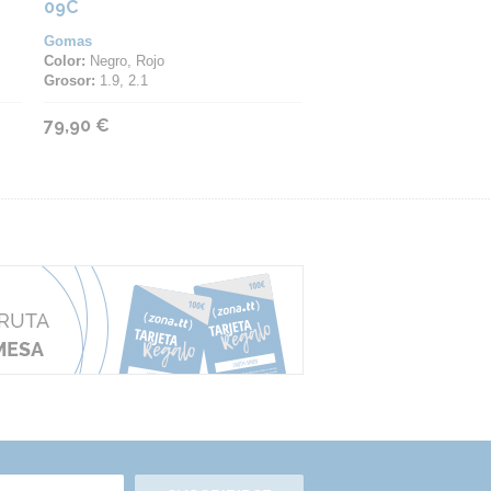
09C
Gomas
Color:
Negro, Rojo
Grosor:
1.9, 2.1
79,90 €