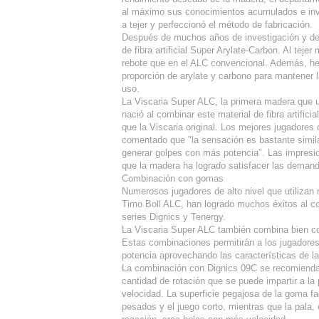
al máximo sus conocimientos acumulados e inve
a tejer y perfeccionó el método de fabricación.
Después de muchos años de investigación y desa
de fibra artificial Super Arylate-Carbon. Al tej
rebote que en el ALC convencional. Además, h
proporción de arylate y carbono para mantener la 
uso.
La Viscaria Super ALC, la primera madera que ut
nació al combinar este material de fibra artific
que la Viscaria original. Los mejores jugadore
comentado que "la sensación es bastante simila
generar golpes con más potencia". Las impresi
que la madera ha logrado satisfacer las demanda
Combinación con gomas
Numerosos jugadores de alto nivel que utilizan
Timo Boll ALC, han logrado muchos éxitos al c
series Dignics y Tenergy.
La Viscaria Super ALC también combina bien co
Estas combinaciones permitirán a los jugadore
potencia aprovechando las características de l
La combinación con Dignics 09C se recomienda 
cantidad de rotación que se puede impartir a la
velocidad. La superficie pegajosa de la goma fac
pesados y el juego corto, mientras que la pala