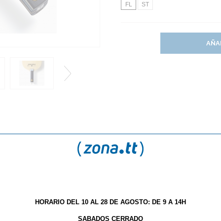
FL
ST
AÑA
S
¿QUÉ ESTILO DE MANGO DE RAQUETA DEBO ELEGIR
a Buttefly VISCARIA SUP
uipada con Super Arylate-Carbon.
(
*
) Este artículo no admite descu
HORARIO DEL 10 AL 28 DE AGOSTO: DE 9 A 14H
artificial que proporciona un mayor
SABADOS CERRADO
característica del Arylate-Carbon.
(
**
) Por favor, tenga en cuenta q