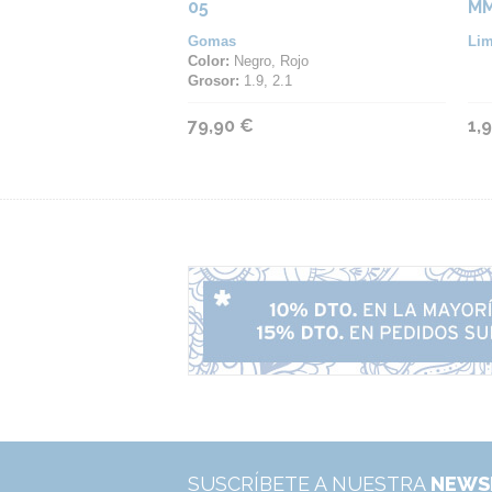
05
MM
Gomas
Lim
Color:
Negro, Rojo
Grosor:
1.9, 2.1
79,90 €
1,
SUSCRÍBETE A NUESTRA
NEWS