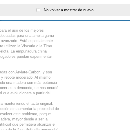
í como la estructura de la misma,
dentro del territorio español.
, este nuevo modelo con Super
No volver a mostrar de nuevo
s de la madera sin aumentar la
l.
para el uso de los mejores
 adecuadas para una amplia gama
el avanzado. Está especialmente
 utilizan la Viscaria o la Timo
pelota. La empuñadura china
 jugadores puedan experimentar
adas con Arylate-Carbon, y son
ad y rebote moderado. Al mismo
endo una madera con más potencia
sfacer esta demanda, se nos ocurrió
ial que evolucionara a partir del
 manteniendo el tacto original,
acción sin aumentar la propiedad de
 resolver este problema, porque
adera, mayor tiende a ser la
rtificial que permitiera alcanzar el
ento de I+D de Butterfly aprovechó