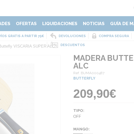
ADES
OFERTAS
LIQUIDACIONES
NOTICIAS
GUÍA DE M
ÍOS GRATIS A PARTIR 75€
DEVOLUCIONES
COMPRA SEGURA
DESCUENTOS
Buttefly VISCARIA SUPER ALC
MADERA BUTTEF
ALC
Ref. BUMA000487
BUTTERFLY
209,90€
TIPO:
OFF
MANGO: