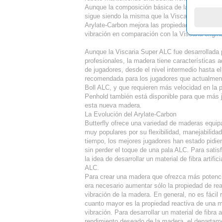
Aunque la composición básica de la madera, as
sigue siendo la misma que la Viscaria clásica
Arylate-Carbon mejora las propiedades reactiva
vibración en comparación con la Viscaria origina
Aunque la Viscaria Super ALC fue desarrollada 
profesionales, la madera tiene características
de jugadores, desde el nivel intermedio hasta 
recomendada para los jugadores que actualmente
Boll ALC, y que requieren más velocidad en la 
Penhold también está disponible para que más
esta nueva madera.
La Evolución del Arylate-Carbon
Butterfly ofrece una variedad de maderas equip
muy populares por su flexibilidad, manejabilid
tiempo, los mejores jugadores han estado pidi
sin perder el toque de una pala ALC. Para sati
la idea de desarrollar un material de fibra artific
ALC.
Para crear una madera que ofrezca más potencia
era necesario aumentar sólo la propiedad de re
vibración de la madera. En general, no es fácil
cuanto mayor es la propiedad reactiva de una m
vibración. Para desarrollar un material de fibra a
rendimiento deseado de la madera, el departam