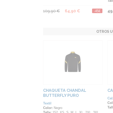
Tall
109,90 €
64,90 €
49
-45€
OTROS U
CHAQUETA CHANDAL
CA
BUTTERFLY PURO
Cal
Col
Textil
Tall
Color:
Negro
Talla:
152, XS, S, M, L, XL, 2XL, 3XL, 4XL