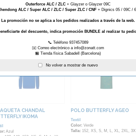
Outerforce ALC / ZLC
+ Glayzer o Glayzer 09C
rdar pequeños objetos importantes.
hendong ALC / Super ALC / ZLC / Super ZLC / CNF
+ Dignics 05 / 09C / 6
La promoción no se aplica a los pedidos realizados a través de la web.
eneficiarte del descuento, indica promoción BUNDLE al realizar tu pedi
ARTÍCULOS QUE TE PUEDEN INTERESAR...
📞 Teléfono 937457089
✉️ Correo electrónico a info@zonatt.com
🏪 Tienda física Sabadell (Barcelona)
No volver a mostrar de nuevo
AQUETA CHANDAL
POLO BUTTERFLY AGEO
TTERFLY IKOMA
Textil
Color:
Verde
il
Talla:
152, XS, S, M, L, XL, 2XL, 3XL, 4
or:
Azul