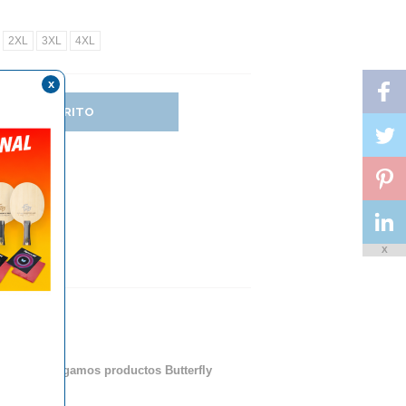
2XL
3XL
4XL
x
DIR AL CARRITO
X
ue sólo entregamos productos Butterfly