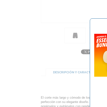
DESCRIPCIÓN Y CARACTERÍSTICA
El corte más largo y cómodo de los pantalones
perfección con su elegante diseño. La cintura e
ponérselos y quitárselos con rapidez y facilidad