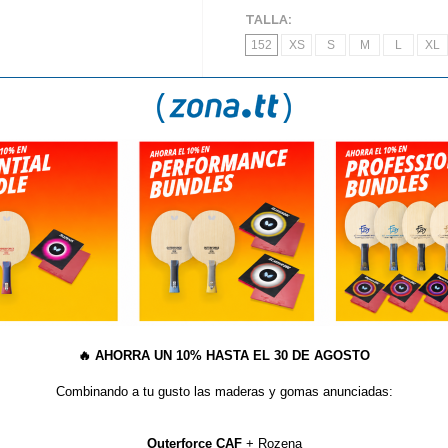
TALLA:
152
XS
S
M
L
XL
AÑA
S
NOVEDADES TEXTIL BUTTERFLY 2016
Short Butterfly Puro
🔥
AHORRA UN 10% HASTA EL 30 DE AGOSTO
Combinando a tu gusto las maderas y gomas anunciadas:
 cortos Puro combina a la
(
*
) Por favor, tenga en cuenta q
lástica con cordón permite
dentro del territorio español.
Outerforce CAF
+ Rozena
, mientras que los bolsillos con