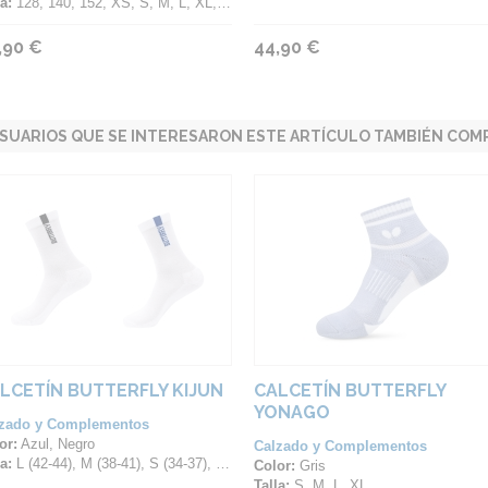
a:
128, 140, 152, XS, S, M, L, XL, 2XL, 3XL, 4XL
,90 €
44,90 €
SUARIOS QUE SE INTERESARON ESTE ARTÍCULO TAMBIÉN COMP
LCETÍN BUTTERFLY KIJUN
CALCETÍN BUTTERFLY
YONAGO
zado y Complementos
or:
Azul, Negro
Calzado y Complementos
a:
L (42-44), M (38-41), S (34-37), XL (45-47)
Color:
Gris
Talla:
S, M, L, XL