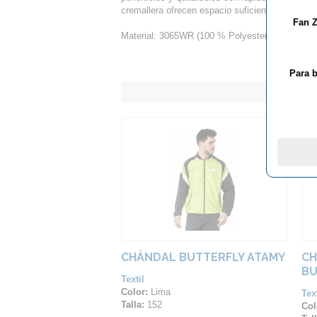
cremallera ofrecen espacio suficiente para gua
Fan Z
Material: 3065WR (100 % Polyester)
Para b
CHÁNDAL BUTTERFLY ATAMY
CH
BU
Textil
Color:
Lima
Text
Talla:
152
Col