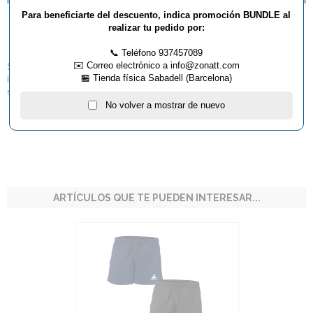
Para beneficiarte del descuento, indica promoción BUNDLE al
Polo JOOLA Team 25
realizar tu pedido por:
📞 Teléfono 937457089
✉️ Correo electrónico a info@zonatt.com
Si desea dominar no solo juguetonamente, sino también visualmente en
🏪 Tienda física Sabadell (Barcelona)
la cancha de tenis de mesa con su equipo, el equipo de polo Joola 25 es
su primera opción.
No volver a mostrar de nuevo
ARTÍCULOS QUE TE PUEDEN INTERESAR...