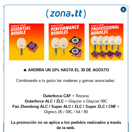
UNIDADES:
x
1
TIPO:
Polos
COLOR:
Azul
Rojo
Verde
TALLA:
2XS
XS
S
M
L
XL
2XL
3XL
4XL
5XL
🔥
AHORRA UN 10% HASTA EL 30 DE AGOSTO
Combinando a tu gusto las maderas y gomas anunciadas:
AÑADIR AL CARRITO
Outerforce CAF
+ Rozena
Outerforce ALC / ZLC
+ Glayzer o Glayzer 09C
Fan Zhendong ALC / Super ALC / ZLC / Super ZLC / CNF
+
Dignics 05 / 09C / 64 / 80
DESCRIPCIÓN Y CARACTERÍSTICAS
La promoción no se aplica a los pedidos realizados a través
de la web.
NOVEDADES TEXTIL BUTTERFLY 2016