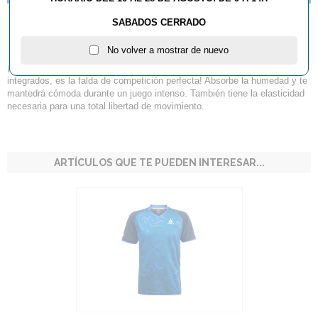
SABADOS CERRADO
Falda JOOLA Mara 2020
No volver a mostrar de nuevo
¡La falda JOOLA Mara, que cuenta con pantalones cortos de seguridad
integrados, es la falda de competición perfecta! Absorbe la humedad y te
mantedrá cómoda durante un juego intenso. También tiene la elasticidad
necesaria para una total libertad de movimiento.
ARTÍCULOS QUE TE PUEDEN INTERESAR...