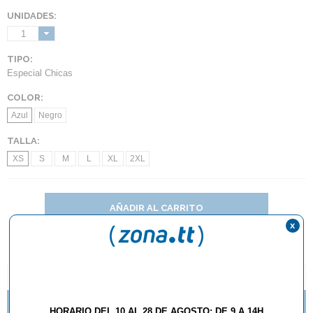
UNIDADES:
1
TIPO:
Especial Chicas
COLOR:
Azul
Negro
TALLA:
XS
S
M
L
XL
2XL
AÑADIR AL CARRITO
x
DESCRIPCIÓN Y CARACTERÍSTICAS
NOVEDADES TEXTIL BUTTERFLY 2016
HORARIO DEL 10 AL 28 DE AGOSTO: DE 9 A 14H