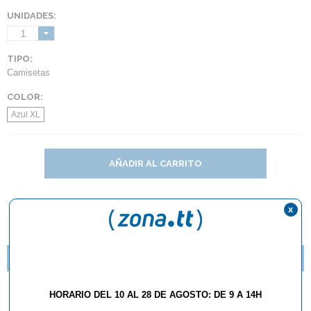
UNIDADES:
1
TIPO:
Camisetas
COLOR:
Azul XL
AÑADIR AL CARRITO
x
DESCRIPCIÓN Y CARACTERÍSTICAS
NOVEDADES TEXTIL BUTTERFLY 2016
Camiseta Joola Torrent
HORARIO DEL 10 AL 28 DE AGOSTO: DE 9 A 14H