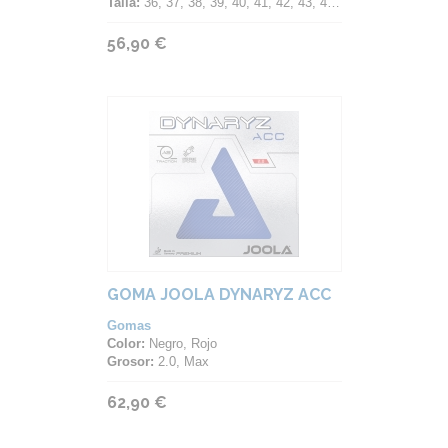
Talla:
36, 37, 38, 39, 40, 41, 42, 43, 44, 45, 46
56,90 €
GOMA JOOLA DYNARYZ ACC
Gomas
Color:
Negro, Rojo
Grosor:
2.0, Max
62,90 €