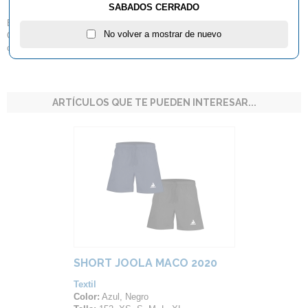
SABADOS CERRADO
El moderno diseño ondulado es el núcleo de la camiseta TORRENT.
No volver a mostrar de nuevo
Construye hacia el éxito, alcanza la cima, cae y vuelve a subir. ¡Vístete
con una actitud ganadora!
ARTÍCULOS QUE TE PUEDEN INTERESAR...
SHORT JOOLA MACO 2020
Textil
Color:
Azul, Negro