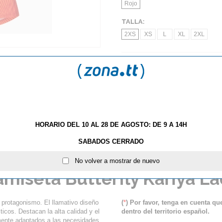
Rojo
TALLA:
2XS
XS
L
XL
2XL
AÑA
HORARIO DEL 10 AL 28 DE AGOSTO: DE 9 A 14H
SABADOS CERRADO
S
NOVEDADES TEXTIL BUTTERFLY 2016
No volver a mostrar de nuevo
miseta Butterfly Kariya L
a protagonismo. El llamativo diseño
(
*
) Por favor, tenga en cuenta q
ticos. Destacan la alta calidad y el
dentro del territorio español.
mente adaptados a las necesidades