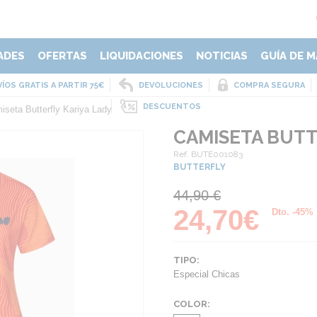
ADES
OFERTAS
LIQUIDACIONES
NOTICIAS
GUÍA DE M
ÍOS GRATIS A PARTIR 75€
DEVOLUCIONES
COMPRA SEGURA
DESCUENTOS
iseta Butterfly Kariya Lady
CAMISETA BUTT
Ref. BUTE001083
BUTTERFLY
44,90 €
24,70€
Dto. -45%
TIPO:
Especial Chicas
COLOR: