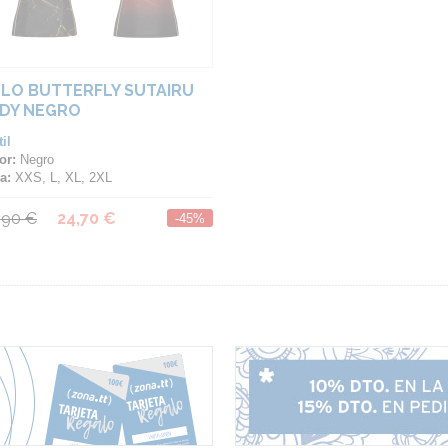
LO BUTTERFLY SUTAIRU
DY NEGRO
il
or:
Negro
a:
XXS, L, XL, 2XL
,90 €
24,70 €
-45%