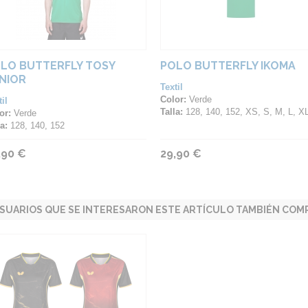
LO BUTTERFLY TOSY
POLO BUTTERFLY IKOMA
NIOR
Textil
Color:
Verde
il
Talla:
128, 140, 152, XS, S, M, L, XL, 2XL, 3XL, 4
or:
Verde
a:
128, 140, 152
,90 €
29,90 €
SUARIOS QUE SE INTERESARON ESTE ARTÍCULO TAMBIÉN COMP