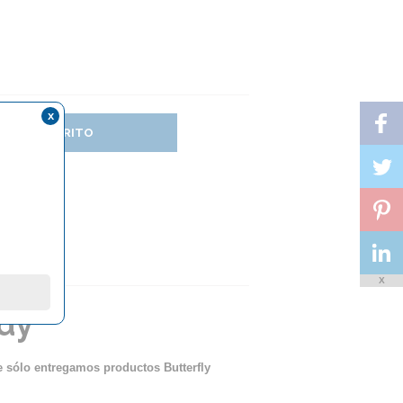
x
DIR AL CARRITO
X
ady
ue sólo entregamos productos Butterfly