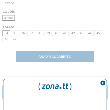
Calzado
COLOR:
Blanca
TALLA:
34
35
36
37
38
39
40
41
42
43
44
45
46
47
AÑADIR AL CARRITO
DESCRIPCIÓN Y CARACTERÍSTICAS
x
ZAPATILLAS BUTTERFLY LEZOLINE GROOVY YA
DISPONIBLES.
Zapatilla Butterfly