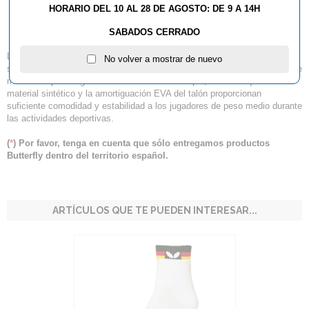
HORARIO DEL 10 AL 28 DE AGOSTO: DE 9 A 14H
Lezoline UNIZES II
SABADOS CERRADO
Las Lezoline Unizes II impresionan por su diseño moderno y deportivo,
No volver a mostrar de nuevo
su construcción ligera y flexible y su precio atractivo. La parte superior de
malla transpirable garantiza un buen clima del pie, mientras que el firme
material sintético y la amortiguación EVA del talón proporcionan
suficiente comodidad y estabilidad a los jugadores de peso medio durante
las actividades deportivas.
(
*
) Por favor, tenga en cuenta que sólo entregamos productos
Butterfly dentro del territorio español.
ARTÍCULOS QUE TE PUEDEN INTERESAR...