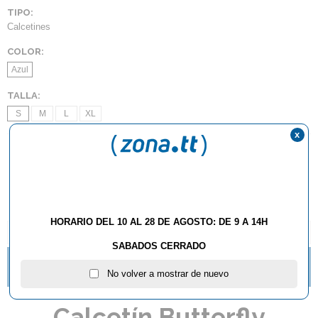
TIPO:
Calcetines
COLOR:
Azul
TALLA:
S
M
L
XL
x
AÑADIR AL CARRITO
HORARIO DEL 10 AL 28 DE AGOSTO: DE 9 A 14H
DESCRIPCIÓN Y CARACTERÍSTICAS
SABADOS CERRADO
ZAPATILLAS BUTTERFLY LEZOLINE GROOVY YA
No volver a mostrar de nuevo
DISPONIBLES.
Calcetín Butterfly