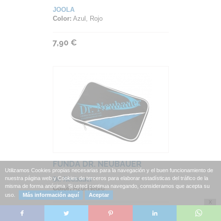
JOOLA
Color:
Azul, Rojo
7,90 €
FUNDA DR. NEUBAUER
Utilizamos Cookies propias necesarias para la navegación y el buen funcionamiento de
nuestra página web y Cookies de terceros para elaborar estadísticas del tráfico de la
Dr. Neubauer
misma de forma anónima. Si usted continua navegando, consideramos que acepta su
Color:
Azul-Negro
uso.
Más información aquí
Aceptar
X
9,90 €