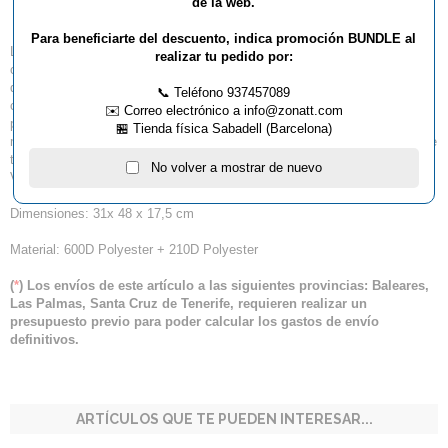
Mochila Joola Vision II
de la web.
Para beneficiarte del descuento, indica promoción BUNDLE al
La mochila JOOLA VISION es una gran mezcla de utilidad y estilo. El
realizar tu pedido por:
compartimento principal cuenta con una funda acolchada para el portátil
que se puede asegurar con un cierre de gancho, un gran bolsillo interior
📞 Teléfono 937457089
con cremallera y 2 bolsillos más pequeños. Hay 3 compartimentos en la
✉️ Correo electrónico a info@zonatt.com
parte delantera, 2 de los cuales se cierran con cremalleras SBS
🏪 Tienda física Sabadell (Barcelona)
moldeadas a medida. Una capucha cosida con correa de hebilla mantiene
tus objetos seguros y secos. Viaja con estilo con la mochila JOOLA
No volver a mostrar de nuevo
VISION.
Dimensiones: 31x 48 x 17,5 cm
Material: 600D Polyester + 210D Polyester
(
*
) Los envíos de este artículo a las siguientes provincias: Baleares,
Las Palmas, Santa Cruz de Tenerife, requieren realizar un
presupuesto previo para poder calcular los gastos de envío
definitivos.
ARTÍCULOS QUE TE PUEDEN INTERESAR...