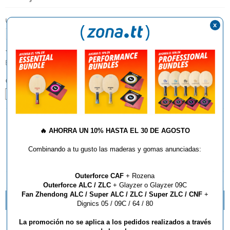
UNIDADES:
x
1
TIPO:
Bolsas
COLOR:
Gris
Negro
AÑADIR AL CARRITO
🔥
AHORRA UN 10% HASTA EL 30 DE AGOSTO
Combinando a tu gusto las maderas y gomas anunciadas:
Outerforce CAF
+ Rozena
DESCRIPCIÓN Y CARACTERÍSTICAS
Outerforce ALC / ZLC
+ Glayzer o Glayzer 09C
Fan Zhendong ALC / Super ALC / ZLC / Super ZLC / CNF
+
NUEVOS MODELOS DE BOLSAS STANFLY
Dignics 05 / 09C / 64 / 80
La promoción no se aplica a los pedidos realizados a través