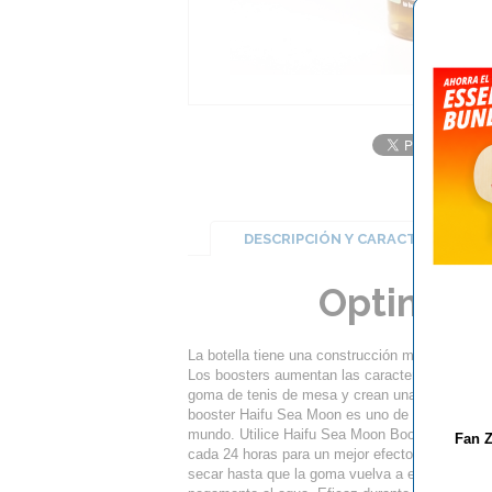
DESCRIPCIÓN Y CARACTERÍSTICA
Optimiza
La botella tiene una construcción mejorada que fa
Los boosters aumentan las características gene
goma de tenis de mesa y crean una sensación m
booster Haifu Sea Moon es uno de los boosters
mundo. Utilice Haifu Sea Moon Booster sólo sob
Fan Z
cada 24 horas para un mejor efecto de velocida
secar hasta que la goma vuelva a estar plana. U