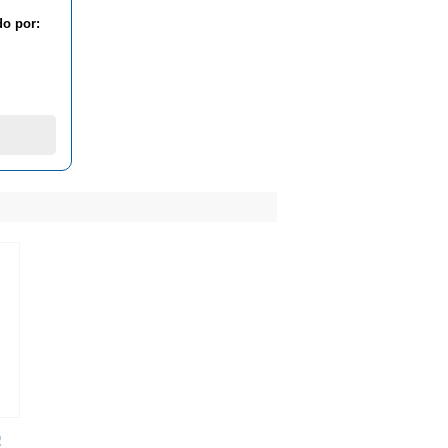
do por:
R