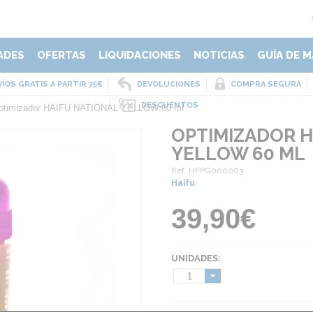
ADES
OFERTAS
LIQUIDACIONES
NOTICIAS
GUÍA DE M
ÍOS GRATIS A PARTIR 75€
DEVOLUCIONES
COMPRA SEGURA
DESCUENTOS
ptimizador HAIFU NATIONAL YELLOW 60 ml
OPTIMIZADOR H
YELLOW 60 ML
Ref. HFPG000003
Haifu
39,90€
UNIDADES:
1