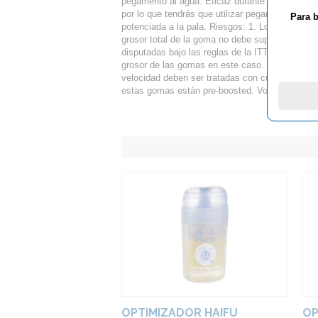
pegamento al agua. Eficaz durante 4 a 8 seman
por lo que tendrás que utilizar pegamento de te
Para b
potenciada a la pala. Riesgos: 1. Los boosters
grosor total de la goma no debe superar los 4,
disputadas bajo las reglas de la ITTF. Es respo
grosor de las gomas en este caso. 2. Las goma
velocidad deben ser tratadas con cuidado y se 
estas gomas están pre-boosted. Volumen: 60ml
OPTIMIZADOR HAIFU
OP