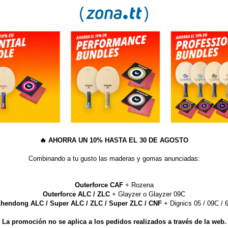
AÑA
S
¿QUÉ LIMPIADOR DEBO USAR PARA MIS GOMAS?
dor HAIFU NATIONAL YEL
🔥
AHORRA UN 10% HASTA EL 30 DE AGOSTO
Combinando a tu gusto las maderas y gomas anunciadas:
cilita la aplicación del booster.
(
*
) Este artículo no admite descu
rales de efecto y velocidad de la
uy agradable de la pelota. El
Outerforce CAF
+ Rozena
 más fuertes y populares del
Outerforce ALC / ZLC
+ Glayzer o Glayzer 09C
re la goma. Repite la aplicación
hendong ALC / Super ALC / ZLC / Super ZLC / CNF
+ Dignics 05 / 09C / 6
d. Después de la última capa, dejar
nir la goma y la pala con
La promoción no se aplica a los pedidos realizados a través de la web.