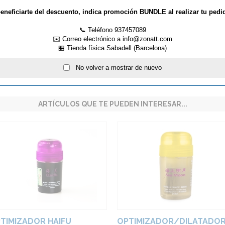
as. Los potenciadores no lo son,
nis de mesa para unir la goma
eneficiarte del descuento, indica promoción BUNDLE al realizar tu pedi
 aumentan el grosor de la goma. El
00 mm en todas las competiciones
📞 Teléfono 937457089
nsabilidad del jugador comprobar el
✉️ Correo electrónico a info@zonatt.com
s con el efecto de pegamento de
🏪 Tienda física Sabadell (Barcelona)
debe utilizar menos booster porque
.
No volver a mostrar de nuevo
ARTÍCULOS QUE TE PUEDEN INTERESAR...
TIMIZADOR HAIFU
OPTIMIZADOR/DILATADO