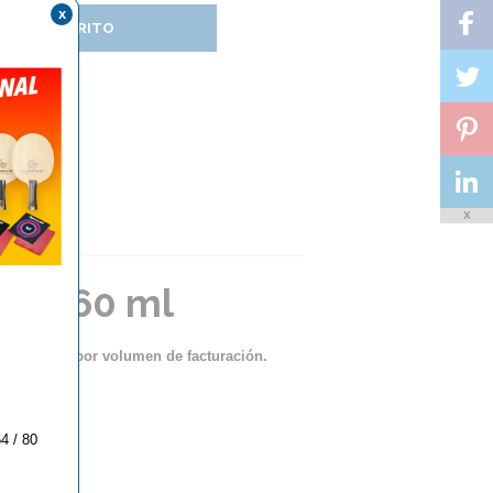
x
DIR AL CARRITO
X
LOW 60 ml
ento lineal por volumen de facturación.
4 / 80