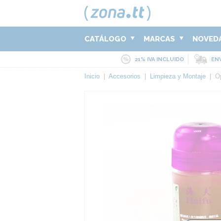
CATÁLOGO
MARCAS
NOVED
21% IVA INCLUIDO
ENV
Inicio
|
Accesorios
|
Limpieza y Montaje
|
O